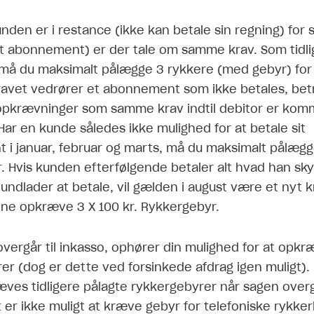
nden er i restance (ikke kan betale sin regning) fo
et abonnement) er der tale om samme krav. Som tidli
 må du maksimalt pålægge 3 rykkere (med gebyr) fo
kravet vedrører et abonnement som ikke betales, bet
pkrævninger som samme krav indtil debitor er komm
Har en kunde således ikke mulighed for at betale sit
i januar, februar og marts, må du maksimalt pålægge
. Hvis kunden efterfølgende betaler alt hvad han sky
undlader at betale, vil gælden i august være et nyt k
unne opkræve 3 X 100 kr. Rykkergebyr.
overgår til inkasso, ophører din mulighed for at opk
er (dog er dette ved forsinkede afdrag igen muligt).
ves tidligere pålagte rykkergebyrer når sagen overgå
 er ikke muligt at kræve gebyr for telefoniske rykker