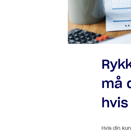
Rykk
må 
hvis
Hvis din ku