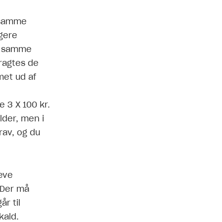
r samme
gere
r samme
ragtes de
et ud af
 3 X 100 kr.
lder, men i
rav, og du
ræve
 Der må
r til
kald.