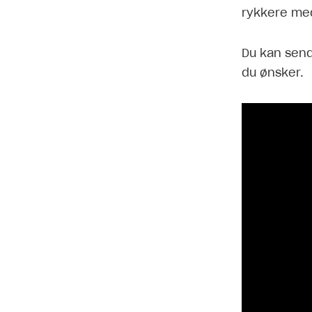
rykkere med
Du kan send
du ønsker.