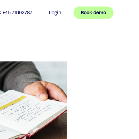
n: +45 71992787
Login
Book demo