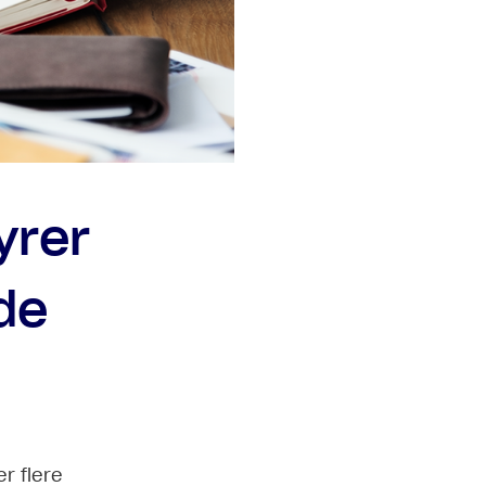
yrer
de
r flere