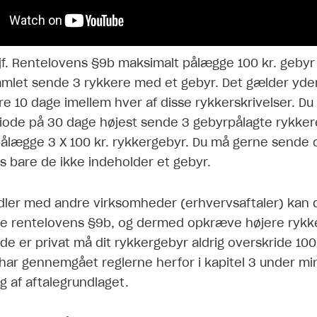
jf. Rentelovens §9b maksimalt pålægge 100 kr. gebyr 
amlet sende 3 rykkere med et gebyr. Det gælder yde
re 10 dage imellem hver af disse rykkerskrivelser. Du
iode på 30 dage højest sende 3 gebyrpålagte rykker
ålægge 3 X 100 kr. rykkergebyr. Du må gerne sende 
is bare de ikke indeholder et gebyr.
dler med andre virksomheder (erhvervsaftaler) kan 
ige rentelovens §9b, og dermed opkræve højere rykk
de er privat må dit rykkergebyr aldrig overskride 100 
 har gennemgået reglerne herfor i kapitel 3 under mi
af aftalegrundlaget.