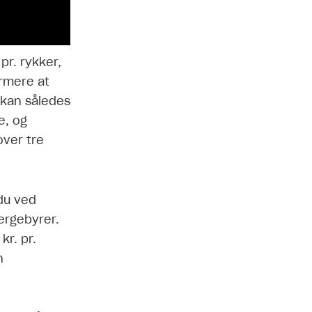
pr. rykker,
rmere at
 kan således
e, og
over tre
du ved
ergebyrer.
kr. pr.
n