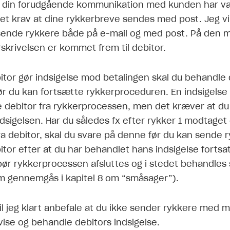
 din forudgående kommunikation med kunden har væ
t et krav at dine rykkerbreve sendes med post. Jeg vi
t sende rykkere både på e-mail og med post. På den 
rskrivelsen er kommet frem til debitor.
bitor gør indsigelse mod betalingen skal du behandle
før du kan fortsætte rykkerproceduren. En indsigelse 
e debitor fra rykkerprocessen, men det kræver at du
dsigelsen. Har du således fx efter rykker 1 modtaget
ra debitor, skal du svare på denne før du kan sende r
itor efter at du har behandlet hans indsigelse fortsa
 bør rykkerprocessen afsluttes og i stedet behandles 
m gennemgås i kapitel 8 om “småsager”).
vil jeg klart anbefale at du ikke sender rykkere med 
vise og behandle debitors indsigelse.