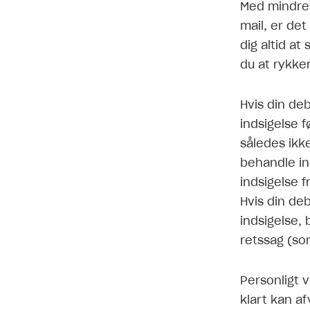
Med mindre
mail, er de
dig altid a
du at rykke
Hvis din de
indsigelse 
således ikk
behandle in
indsigelse f
Hvis din deb
indsigelse,
retssag (so
Personligt 
klart kan af