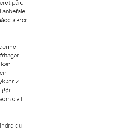
ret på e-
l anbefale
måde sikrer
 denne
fritager
 kan
 en
ykker 2.
t gør
som civil
mindre du