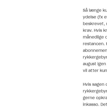
Så længe ku
ydelse (fx 
beskrevet,
krav. Hvis 
månedlige o
restancen. 
abonnement 
rykkergebyr
august igen 
vil atter k
Hvis sagen 
rykkergebyr
gerne opkræ
inkasso. Det