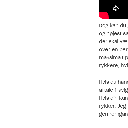
Dog kan du 
og højest s
der skal væ
over en per
maksimalt p
rykkere, hv
Hvis du han
aftale frav
Hvis din kun
rykker. Jeg
gennemgang 