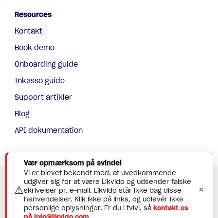
Resources
Kontakt
Book demo
Onboarding guide
Inkasso guide
Support artikler
Blog
API dokumentation
Vær opmærksom på svindel
Vi er blevet bekendt med, at uvedkommende
© Likvido
udgiver sig for at være Likvido og udsender falske
⚠
×
skrivelser pr. e-mail. Likvido står ikke bag disse
info@likvido.com
henvendelser. Klik ikke på links, og udlevér ikke
Visma Danmark
personlige oplysninger. Er du i tvivl, så
kontakt os
på info@likvido.com
.